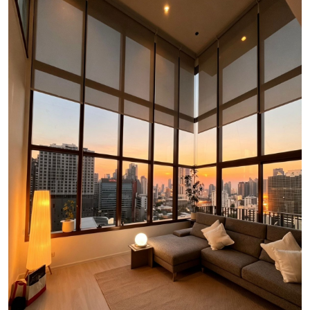
Luxury Property Agent Bangkok
FAQ
Owner Net
property-selling-costs-calculator
Fast Track With Exclusive Listing
Exclusive Dedicated Websites
Long-Term-Resident-Visa